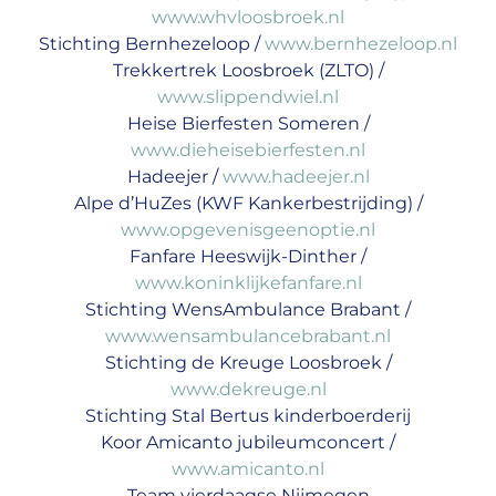
www.whvloosbroek.nl
Stichting Bernhezeloop /
www.bernhezeloop.nl
Trekkertrek Loosbroek (ZLTO) /
www.slippendwiel.nl
Heise Bierfesten Someren /
www.dieheisebierfesten.nl
Hadeejer /
www.hadeejer.nl
Alpe d’HuZes (KWF Kankerbestrijding) /
www.opgevenisgeenoptie.nl
Fanfare Heeswijk-Dinther /
www.koninklijkefanfare.nl
Stichting WensAmbulance Brabant /
www.wensambulancebrabant.nl
Stichting de Kreuge Loosbroek /
www.dekreuge.nl
Stichting Stal Bertus kinderboerderij
Koor Amicanto jubileumconcert /
www.amicanto.nl
Team vierdaagse Nijmegen