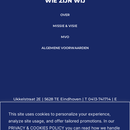
WIE ZIJN WIJ
OVER
MISSIE & VISIE
MVO
ALGEMENE VOORWAARDEN
Ukkelstraat 2E | 5628 TE Eindhoven | T 0413-741714 | E
info@slimtelecom.nl | KVK 56179960 | BTW 852008089B01
This site uses cookies to personalize your experience,
analyze site usage, and offer tailored promotions. In our
PROUDLY POWERED BY:
PRIVACY & COOKIES POLICY you can read how we handle