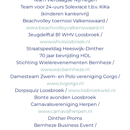
Team voor 24-uurs Solexrace t.b.v. KiKa
(kinderen kankervrij)
Beachvolley toernooi Valkenswaard /
www.beachvolleyvalkenswaard.nl
Jeugdelftal B1 WHV Loosbroek /
www.whvloosbroek.nl
Straatspeeldag Heeswijk-Dinther
70 jaar bevrijding HDL
Stichting Wielerevenementen Bernheze /
www.wscbernheze.nl
Damesteam Zwem- en Polo vereniging Gorgo /
www.zvgorgo.nl
Dorpsquiz Loosbroek /
www.losbroekwist.nl
Bonte avonden Loosbroek
Carnavalsvereniging Herpen /
www.carnavalherpen.nl
Dinther Proms
Bernheze Business Event /