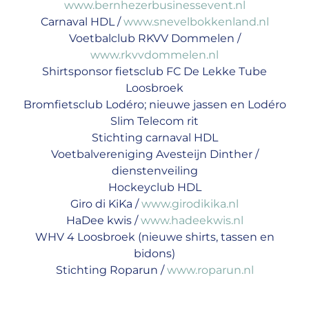
www.bernhezerbusinessevent.nl
Carnaval HDL /
www.snevelbokkenland.nl
Voetbalclub RKVV Dommelen /
www.rkvvdommelen.nl
Shirtsponsor fietsclub FC De Lekke Tube
Loosbroek
Bromfietsclub Lodéro; nieuwe jassen en Lodéro
Slim Telecom rit
Stichting carnaval HDL
Voetbalvereniging Avesteijn Dinther /
dienstenveiling
Hockeyclub HDL
Giro di KiKa /
www.girodikika.nl
HaDee kwis /
www.hadeekwis.nl
WHV 4 Loosbroek (nieuwe shirts, tassen en
bidons)
Stichting Roparun /
www.roparun.nl