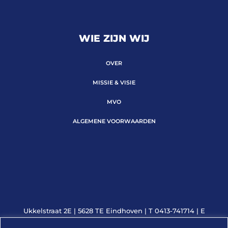
WIE ZIJN WIJ
OVER
MISSIE & VISIE
MVO
ALGEMENE VOORWAARDEN
Ukkelstraat 2E | 5628 TE Eindhoven | T 0413-741714 | E
info@slimtelecom.nl | KVK 56179960 | BTW 852008089B01